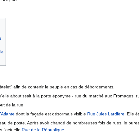
e
le
âtelet" afin de contenir le peuple en cas de débordements.
'elle aboutissait à la porte éponyme - rue du marché aux Fromages, r
ut de la rue
'Atlante
dont la façade est désormais visible
Rue Jules Lardière
. Elle 
eau de poste. Après avoir changé de nombreuses fois de rues, le bureau
 l'actuelle
Rue de la République
.