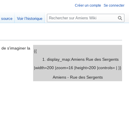
Créer un compte
Se connecter
Rechercher
e source
Voir l’historique
e de s'imaginer la
{{
display_map:Amiens Rue des Sergents
|width=200 |zoom=16 |height=200 |controls= | }}
Amiens - Rue des Sergents