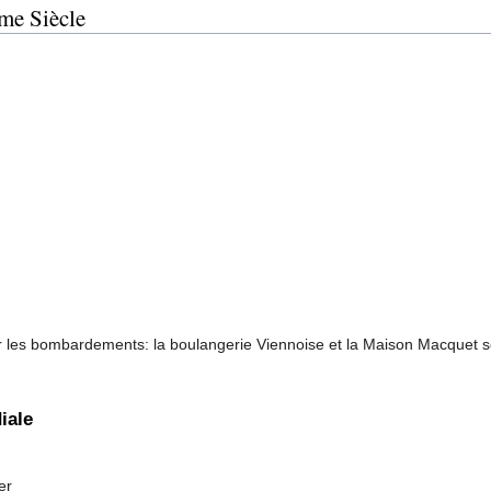
me Siècle
ar les bombardements: la boulangerie Viennoise et la Maison Macquet 
iale
er