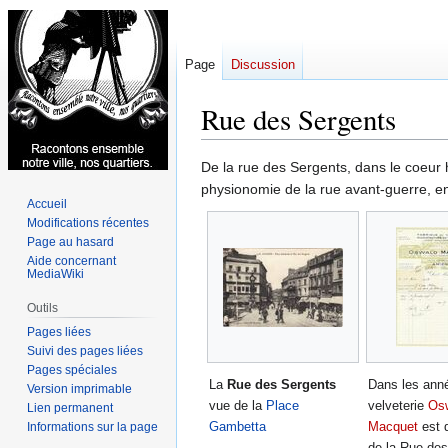
Page
Discussion
Rue des Sergents
Aller
Aller
De la rue des Sergents, dans le coeur his
à
à
physionomie de la rue avant-guerre, en
Accueil
la
la
Modifications récentes
navigation
recherche
Page au hasard
Aide concernant
MediaWiki
Outils
Pages liées
Suivi des pages liées
Pages spéciales
La
Rue des Sergents
Dans les ann
Version imprimable
vue de la
Place
velveterie
Os
Lien permanent
Gambetta
Macquet
est 
Informations sur la page
de la Rue de