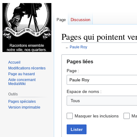
Page
Discussion
Pages qui pointent ve
←
Paule Roy
Aller
Aller
Pages liées
Accueil
à
à
Modifications récentes
Page :
la
la
Page au hasard
navigation
recherche
Aide concernant
MediaWiki
Espace de noms :
Outils
Tous
Pages spéciales
Version imprimable
Masquer les inclusions
Ma
Lister