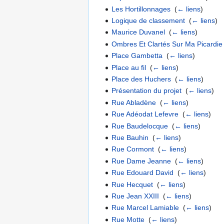
Les Hortillonnages
‎
(
← liens
)
Logique de classement
‎
(
← liens
)
Maurice Duvanel
‎
(
← liens
)
Ombres Et Clartés Sur Ma Picardie
Place Gambetta
‎
(
← liens
)
Place au fil
‎
(
← liens
)
Place des Huchers
‎
(
← liens
)
Présentation du projet
‎
(
← liens
)
Rue Abladène
‎
(
← liens
)
Rue Adéodat Lefevre
‎
(
← liens
)
Rue Baudelocque
‎
(
← liens
)
Rue Bauhin
‎
(
← liens
)
Rue Cormont
‎
(
← liens
)
Rue Dame Jeanne
‎
(
← liens
)
Rue Edouard David
‎
(
← liens
)
Rue Hecquet
‎
(
← liens
)
Rue Jean XXIII
‎
(
← liens
)
Rue Marcel Lamiable
‎
(
← liens
)
Rue Motte
‎
(
← liens
)