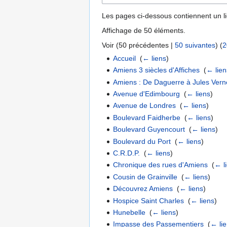
Les pages ci-dessous contiennent un l
Affichage de 50 éléments.
Voir (
50 précédentes
|
50 suivantes
) (
2
Accueil
‎
(
← liens
)
Amiens 3 siècles d'Affiches
‎
(
← lien
Amiens : De Daguerre à Jules Ver
Avenue d'Edimbourg
‎
(
← liens
)
Avenue de Londres
‎
(
← liens
)
Boulevard Faidherbe
‎
(
← liens
)
Boulevard Guyencourt
‎
(
← liens
)
Boulevard du Port
‎
(
← liens
)
C.R.D.P.
‎
(
← liens
)
Chronique des rues d'Amiens
‎
(
← l
Cousin de Grainville
‎
(
← liens
)
Découvrez Amiens
‎
(
← liens
)
Hospice Saint Charles
‎
(
← liens
)
Hunebelle
‎
(
← liens
)
Impasse des Passementiers
‎
(
← li