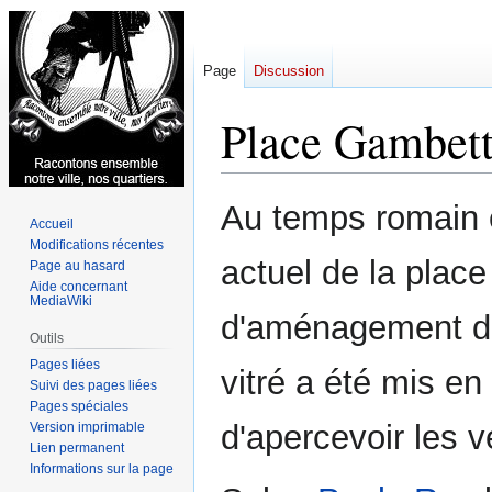
Page
Discussion
Place Gambet
Aller
Aller
Au temps romain é
Accueil
à
à
Modifications récentes
la
la
actuel de la plac
Page au hasard
navigation
recherche
Aide concernant
MediaWiki
d'aménagement de 
Outils
Pages liées
vitré a été mis e
Suivi des pages liées
Pages spéciales
d'apercevoir les v
Version imprimable
Lien permanent
Informations sur la page