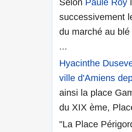
Selon
Paule Roy
l
successivement le
du marché au blé 
...
Hyacinthe Duseve
ville d'Amiens de
ainsi la place Ga
du XIX ème, Place
"La Place Périgor